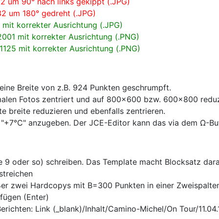
2 um 90° nach links gekippt (.JPG)
32 um 180° gedreht (.JPG)
 mit korrekter Ausrichtung (.JPG)
001 mit korrekter Ausrichtung (.PNG)
125 mit korrekter Ausrichtung (.PNG)
ine Breite von z.B. 924 Punkten geschrumpft.
rmalen Fotos zentriert und auf 800x600 bzw. 600x800 redu
 breite reduzieren und ebenfalls zentrieren.
B. "+7°C" anzugeben. Der JCE-Editor kann das via dem Ω-Bu
ße 9 oder so) schreiben. Das Template macht Blocksatz dar
streichen
ßer zwei Hardcopys mit B=300 Punkten in einer Zweispalten
fügen (Enter)
richten: Link (_blank)/Inhalt/Camino-Michel/On Tour/11.04.1