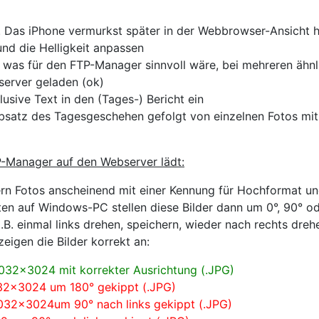
 Das iPhone vermurkst später in der Webbrowser-Ansicht ho
nd die Helligkeit anpassen
, was für den FTP-Manager sinnvoll wäre, bei mehreren ähn
erver geladen (ok)
sive Text in den (Tages-) Bericht ein
atz des Tagesgeschehen gefolgt von einzelnen Fotos mit B
P-Manager auf den Webserver lädt:
rn Fotos anscheinend mit einer Kennung für Hochformat und
ten auf Windows-PC stellen diese Bilder dann um 0°, 90° od
B. einmal links drehen, speichern, wieder nach rechts dre
igen die Bilder korrekt an:
4032x3024 mit korrekter Ausrichtung (.JPG)
032x3024 um 180° gekippt (.JPG)
032x3024um 90° nach links gekippt (.JPG)