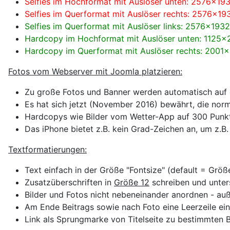
Selfies im Hochformat mit Auslöser unten: 2576x193
Selfies im Querformat mit Auslöser rechts: 2576x19
Selfies im Querformat mit Auslöser links: 2576x1932
Hardcopy im Hochformat mit Auslöser unten: 1125x2
Hardcopy im Querformat mit Auslöser rechts: 2001x1
Fotos vom Webserver mit Joomla platzieren:
Zu große Fotos und Banner werden automatisch auf e
Es hat sich jetzt (November 2016) bewährt, die no
Hardcopys wie Bilder vom Wetter-App auf 300 Punkte
Das iPhone bietet z.B. kein Grad-Zeichen an, um z.
Textformatierungen:
Text einfach in der Größe "Fontsize" (default = Grö
Zusatzüberschriften in
Größe 12
schreiben und unter
Bilder und Fotos nicht nebeneinander anordnen - au
Am Ende Beitrags sowie nach Foto eine Leerzeile ein
Link als Sprungmarke von Titelseite zu bestimmten Be