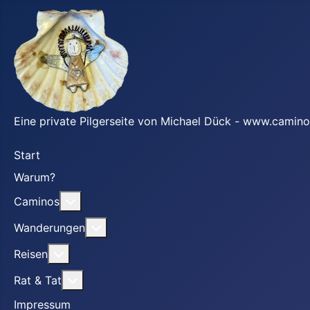
Eine private Pilgerseite von Michael Dück - www.camino
Start
Warum?
Weitere Informationen: Caminos
Caminos
Weitere Informationen: Wanderungen
Wanderungen
Weitere Informationen: Reisen
Reisen
Weitere Informationen: Rat & Tat
Rat & Tat
Impressum