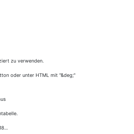
ziert zu verwenden.
tton oder unter HTML mit "&deg;"
aus
tabelle.
8...