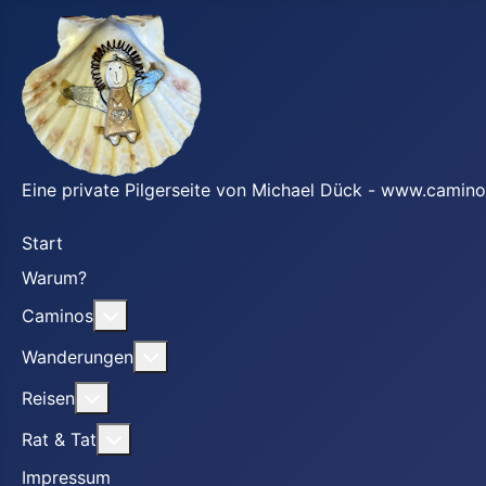
Eine private Pilgerseite von Michael Dück - www.camino
Start
Warum?
Weitere Informationen: Caminos
Caminos
Weitere Informationen: Wanderungen
Wanderungen
Weitere Informationen: Reisen
Reisen
Weitere Informationen: Rat & Tat
Rat & Tat
Impressum