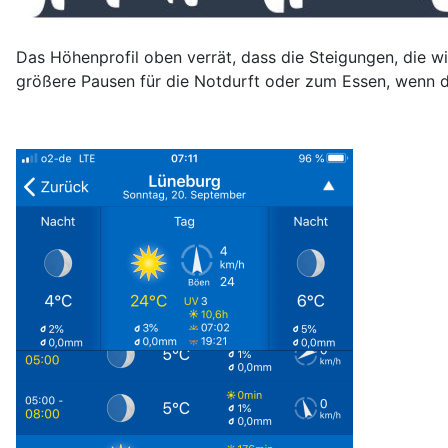
Das Höhenprofil oben verrät, dass die Steigungen, die w
größere Pausen für die Notdurft oder zum Essen, wenn d