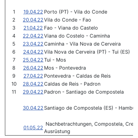
1
19.04.22
Porto (PT) - Vila do Conde
2
20.04.22
Vila do Conde - Fao
3
21.04.22
Fao - Viana do Castelo
4
22.04.22
Viana do Costelo - Caminha
5
23.04.22
Caminha - Vila Nova de Cerveira
6
24.04.22
Vila Nova de Cerveira (PT) - Tui (ES)
7
25.04.22
Tui - Mos
8
26.04.22
Mos - Pontevedra
9
27.04.22
Pontevedra - Caldas de Reis
10
28.04.22
Caldas de Reis - Padron
11
29.04.22
Padron - Santiago de Compostela
30.04.22
Santiago de Compostela (ES) - Hambur
Nachbetrachtungen, Compostela, Crede
01.05.22
Ausrüstung